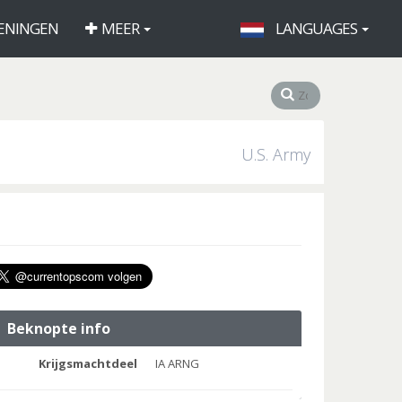
ENINGEN
MEER
LANGUAGES
U.S. Army
Beknopte info
Krijgsmachtdeel
IA ARNG