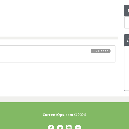
... - Heden
CurrentOps.com
© 2026.