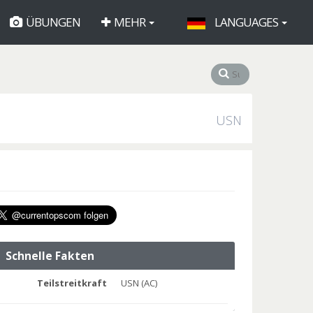
ÜBUNGEN
MEHR
LANGUAGES
USN
Schnelle Fakten
Teilstreitkraft
USN (AC)