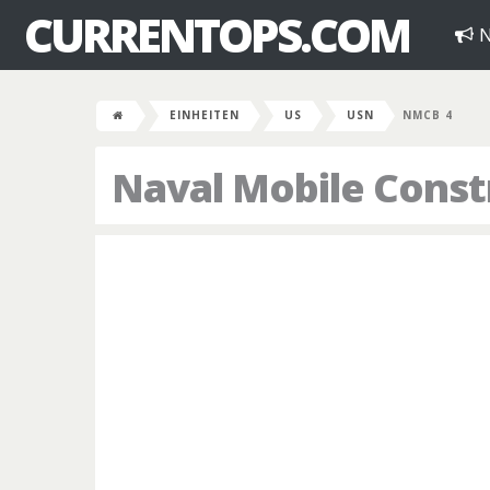
CURRENTOPS.COM
N
EINHEITEN
US
USN
NMCB 4
Naval Mobile Constr