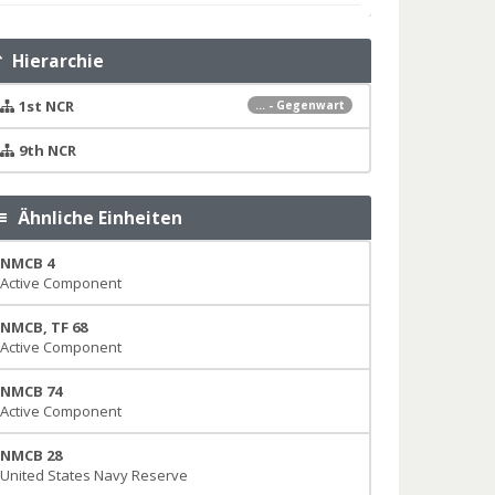
Hierarchie
1st NCR
... - Gegenwart
9th NCR
Ähnliche Einheiten
NMCB 4
Active Component
NMCB, TF 68
Active Component
NMCB 74
Active Component
NMCB 28
United States Navy Reserve