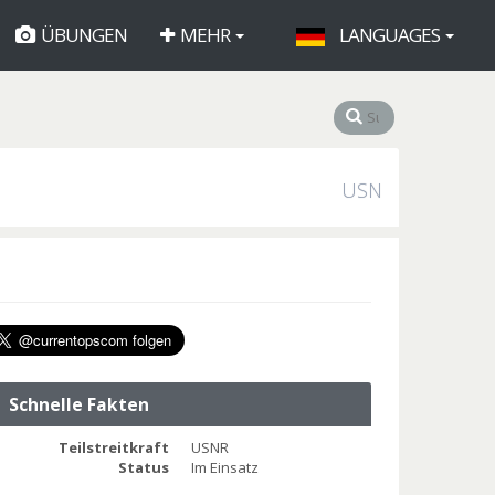
ÜBUNGEN
MEHR
LANGUAGES
USN
Schnelle Fakten
Teilstreitkraft
USNR
Status
Im Einsatz