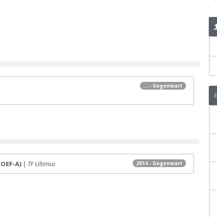
... - Gegenwart
(OEF-A)
|
TF Ultimus
2014 - Gegenwart