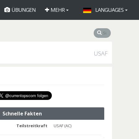
ÜBUNGEN
MEHR
LANGUAGES
USAF
Schnelle Fakten
Teilstreitkraft
USAF (AC)