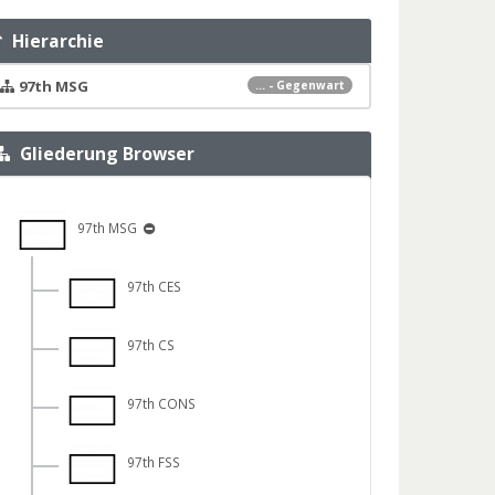
Hierarchie
97th MSG
... - Gegenwart
Gliederung Browser
97th MSG
97th CES
97th CS
97th CONS
97th FSS