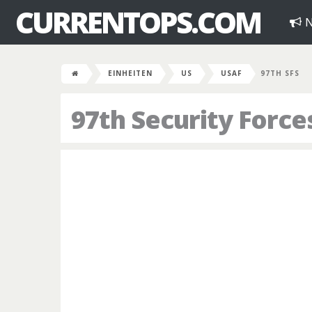
CURRENTOPS.COM
N
EINHEITEN
US
USAF
97TH SFS
97th Security Forc