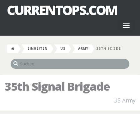
CURRENTOPS.COM
Toggl
naviga
EINHEITEN
US
ARMY
35TH SC BDE
35th Signal Brigade
US Army