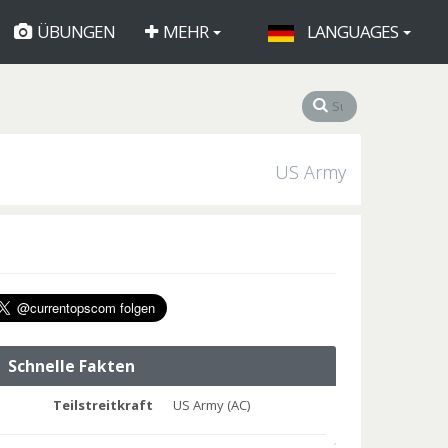
ÜBUNGEN
MEHR
LANGUAGES
US Army
Schnelle Fakten
Teilstreitkraft
US Army (AC)