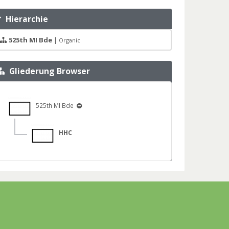
Hierarchie
525th MI Bde
|
Organic
Gliederung Browser
525th MI Bde
HHC