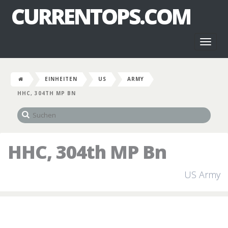
CURRENTOPS.COM
Toggl
naviga
EINHEITEN
US
ARMY
HHC, 304TH MP BN
HHC, 304th MP Bn
US Army