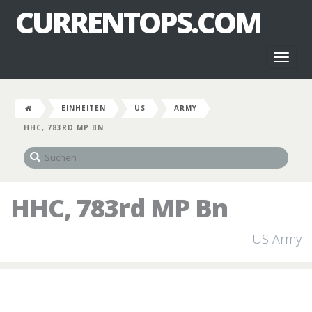
CURRENTOPS.COM
Toggl
naviga
EINHEITEN
US
ARMY
HHC, 783RD MP BN
HHC, 783rd MP Bn
US Army