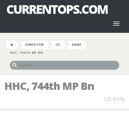
CURRENTOPS.COM
Toggl
naviga
EINHEITEN
US
ARMY
HHC, 744TH MP BN
HHC, 744th MP Bn
US Army