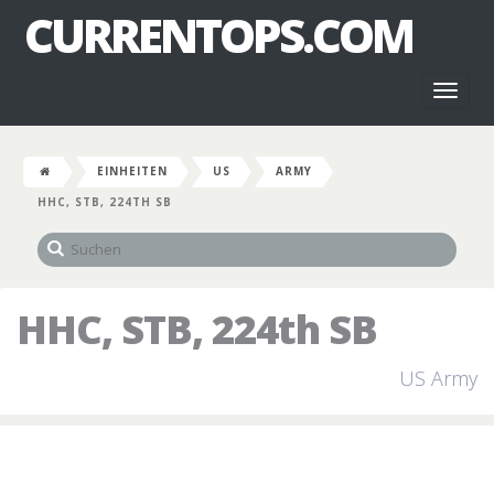
CURRENTOPS.COM
Toggl
naviga
EINHEITEN
US
ARMY
HHC, STB, 224TH SB
HHC, STB, 224th SB
US Army