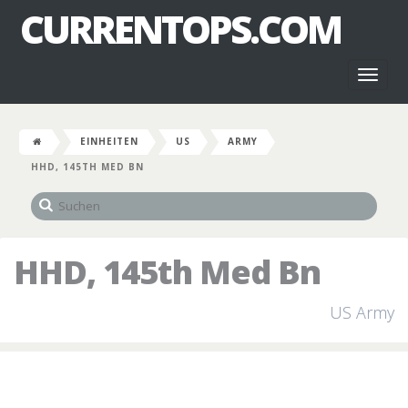
CURRENTOPS.COM
Toggl
naviga
EINHEITEN
US
ARMY
HHD, 145TH MED BN
HHD, 145th Med Bn
US Army