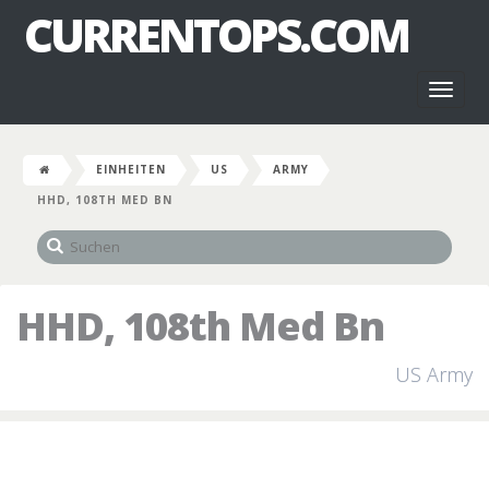
CURRENTOPS.COM
Toggl
naviga
EINHEITEN
US
ARMY
HHD, 108TH MED BN
HHD, 108th Med Bn
US Army