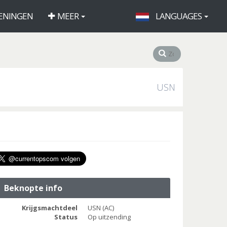
ENINGEN
MEER
LANGUAGES
USN
Beknopte info
Krijgsmachtdeel
USN (AC)
Status
Op uitzending