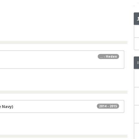
... - Heden
 Navy)
2014 - 2015