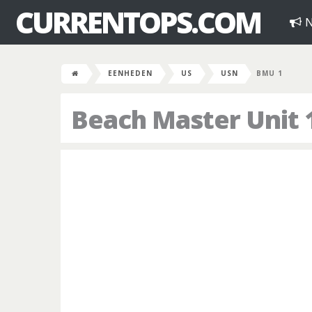
CURRENTOPS.COM
N
EENHEDEN
US
USN
BMU 1
Beach Master Unit 