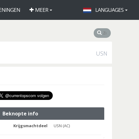
ENINGEN
MEER
LANGUAGES
USN
Beknopte info
Krijgsmachtdeel
USN (AC)