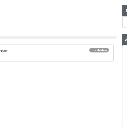
nter
... - Heden