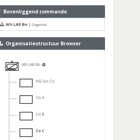
Bovenliggend commando
4th LAR Bn
|
Organiek
Organisatiestructuur Browser
4th LAR Bn
HQ Svc Co
Co A
Co B
Co C