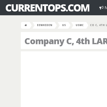
CURRENTOPS.COM
N
EENHEDEN
US
USMC
CO C, 4TH 
Company C, 4th LA