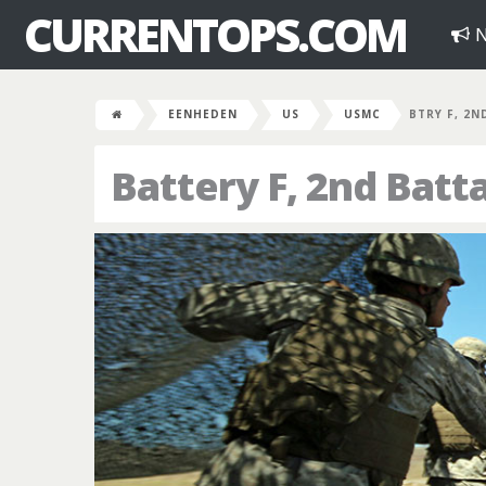
CURRENTOPS.COM
N
EENHEDEN
US
USMC
BTRY F, 2N
Battery F, 2nd Batt