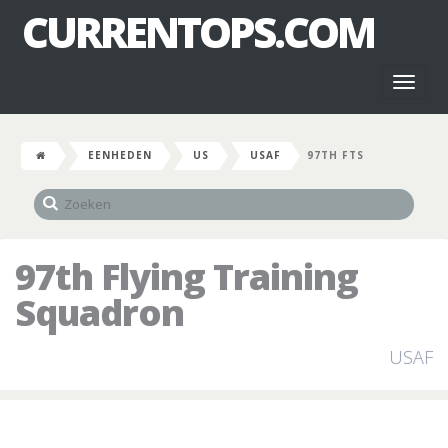
CURRENTOPS.COM
Toggl
naviga
EENHEDEN
US
USAF
97TH FTS
97th Flying Training
Squadron
USAF