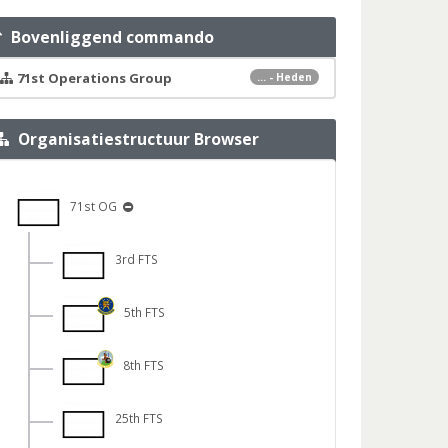
Bovenliggend commando
71st Operations Group
... - Heden
Organisatiestructuur Browser
71st OG
3rd FTS
5th FTS
8th FTS
25th FTS