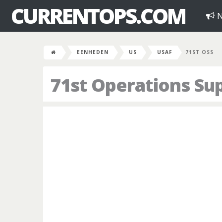
CURRENTOPS.COM
N
EENHEDEN
US
USAF
71ST OSS
71st Operations Su