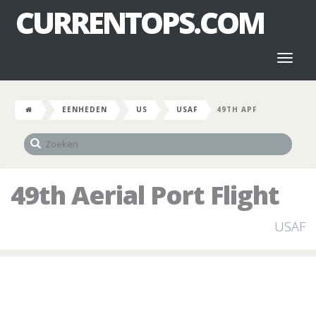
CURRENTOPS.COM
Toggl
naviga
EENHEDEN
US
USAF
49TH APF
49th Aerial Port Flight
USAF