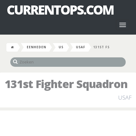
CURRENTOPS.COM
Toggl
naviga
EENHEDEN
US
USAF
131ST FS
131st Fighter Squadron
USAF