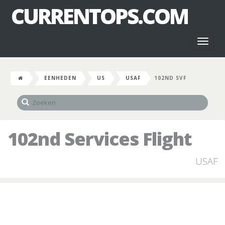
CURRENTOPS.COM
Toggl
naviga
EENHEDEN
US
USAF
102ND SVF
102nd Services Flight
USAF