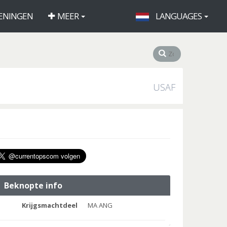
ENINGEN
MEER
LANGUAGES
USAF
Beknopte info
Krijgsmachtdeel
MA ANG