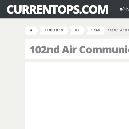
CURRENTOPS.COM
N
EENHEDEN
US
USAF
102ND ACO
102nd Air Communi