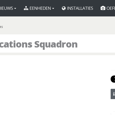
IEUWS
EENHEDEN
INSTALLATIES
OEF
MS
cations Squadron