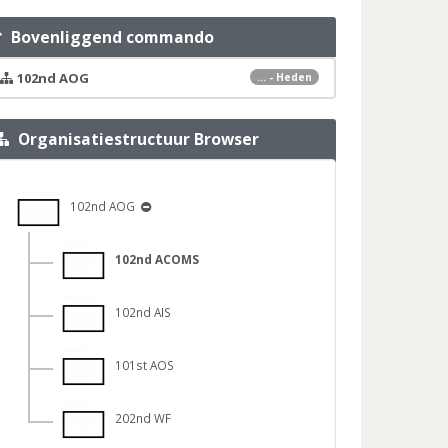
Bovenliggend commando
102nd AOG
... - Heden
Organisatiestructuur Browser
102nd AOG
102nd ACOMS
102nd AIS
101st AOS
202nd WF