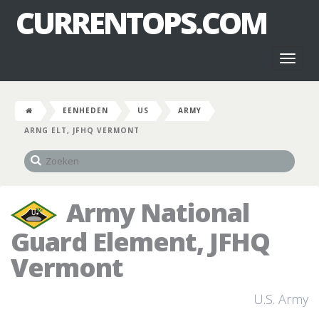
CURRENTOPS.COM
Toggl
naviga
EENHEDEN
US
ARMY
ARNG ELT, JFHQ VERMONT
Army National
Guard Element, JFHQ
Vermont
U.S. Army