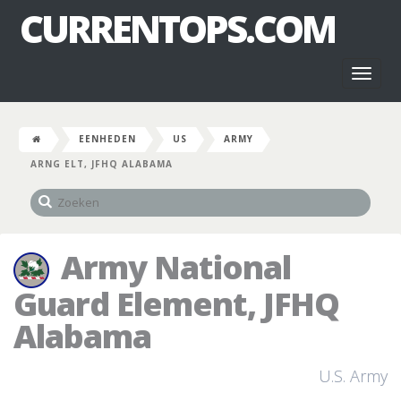
CURRENTOPS.COM
Toggl
naviga
EENHEDEN
US
ARMY
ARNG ELT, JFHQ ALABAMA
Army National
Guard Element, JFHQ
Alabama
U.S. Army