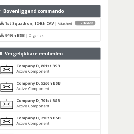
Bovenliggend commando
1st Squadron, 124th CAV
|
... - Heden
Attached
949th BSB
|
Organiek
Vergelijkbare eenheden
Company D, 801st BSB
Active Component
Company D, 526th BSB
Active Component
Company D, 701st BSB
Active Component
Company D, 210th BSB
Active Component