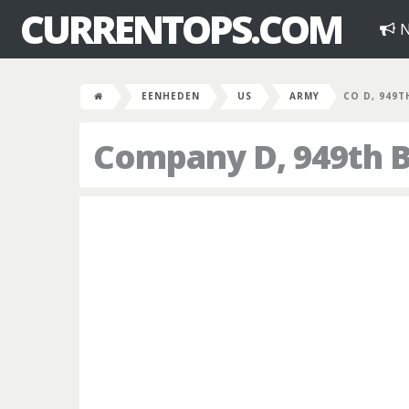
CURRENTOPS.COM
N
EENHEDEN
US
ARMY
CO D, 949T
Company D, 949th B