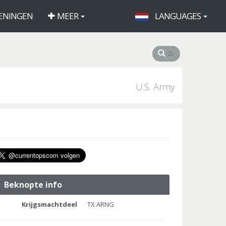
ENINGEN
MEER
LANGUAGES
U.S. Army
Beknopte info
Krijgsmachtdeel
TX ARNG