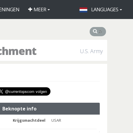
ENINGEN
MEER
LANGUAGES
achment
U.S. Army
Beknopte info
Krijgsmachtdeel
USAR