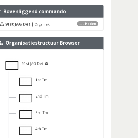
Bovenliggend commando
91st JAG Det
|
... - Heden
Organiek
Organisatiestructuur Browser
91st JAG Det
1st Tm
2nd Tm
3rd Tm
4th Tm