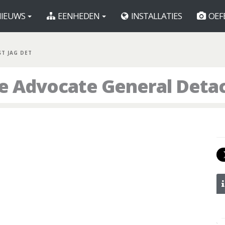
IEUWS
EENHEDEN
INSTALLATIES
OEF
ST JAG DET
ge Advocate General Det