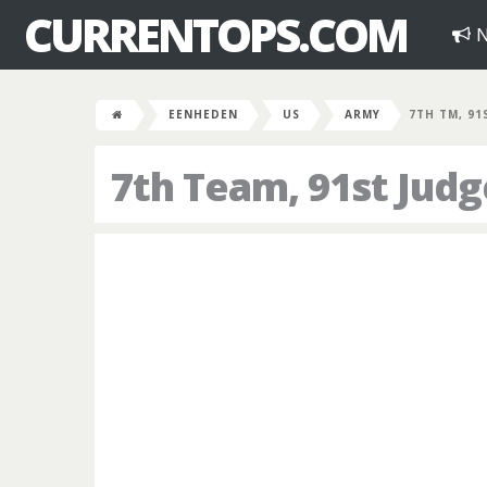
CURRENTOPS.COM
N
EENHEDEN
US
ARMY
7TH TM, 91
7th Team, 91st Jud