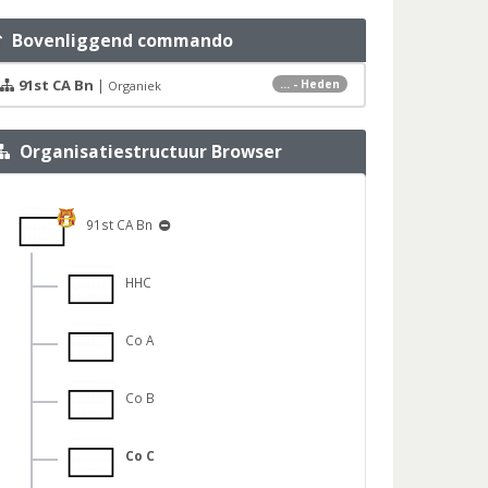
Bovenliggend commando
91st CA Bn
|
... - Heden
Organiek
Organisatiestructuur Browser
91st CA Bn
HHC
Co A
Co B
Co C