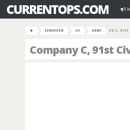
CURRENTOPS.COM
N
EENHEDEN
US
ARMY
CO C, 91ST
Company C, 91st Civi