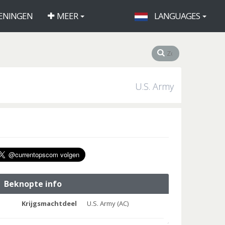
ENINGEN
MEER
LANGUAGES
U.S. Army
Beknopte info
Krijgsmachtdeel
U.S. Army (AC)