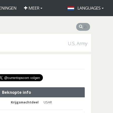
ENINGEN
MEER
LANGUAGES
U.S. Army
Beknopte info
Krijgsmachtdeel
USAR