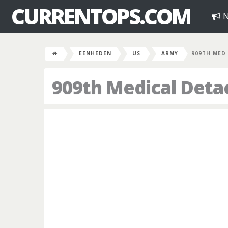
CURRENTOPS.COM
N
EENHEDEN
US
ARMY
909TH MED
909th Medical Det