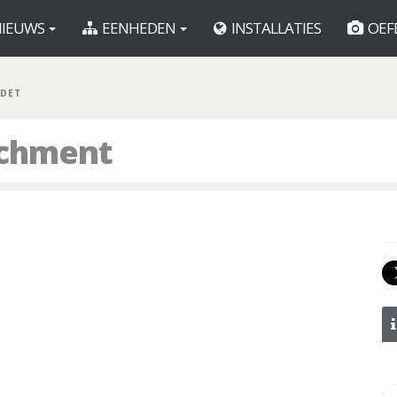
IEUWS
EENHEDEN
INSTALLATIES
OEF
 DET
achment