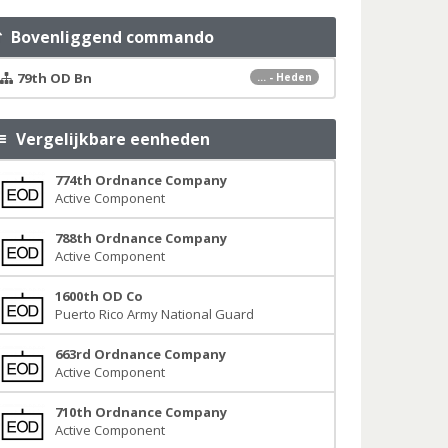
Bovenliggend commando
79th OD Bn
... - Heden
Vergelijkbare eenheden
774th Ordnance Company
Active Component
788th Ordnance Company
Active Component
1600th OD Co
Puerto Rico Army National Guard
663rd Ordnance Company
Active Component
710th Ordnance Company
Active Component