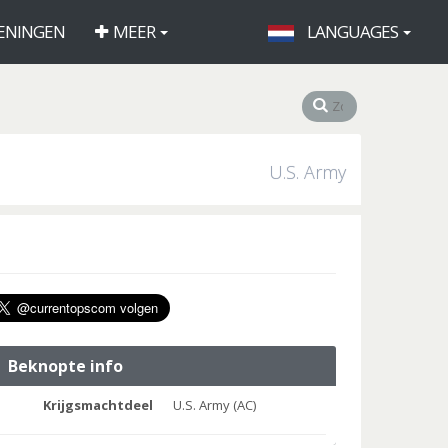
ENINGEN
MEER
LANGUAGES
U.S. Army
Beknopte info
Krijgsmachtdeel
U.S. Army (AC)