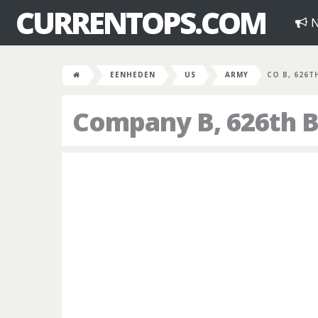
CURRENTOPS.COM
N
EENHEDEN
US
ARMY
CO B, 626T
Company B, 626th B