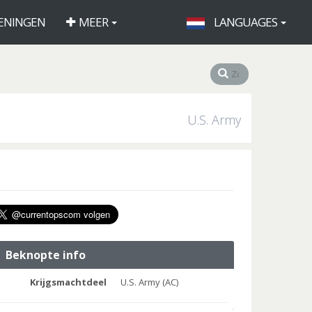
ENINGEN
MEER
LANGUAGES
U.S. Army
Beknopte info
Krijgsmachtdeel
U.S. Army (AC)