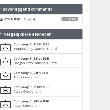
Bovenliggend commando
626th BSB
|
... - Heden
Organiek
Vergelijkbare eenheden
Company B, 113th BSB
Indiana Army National Guard
Company B, 141st BSB
Oregon Army National Guard
Company B, 94th BSB
Active Component
Company B, 210th BSB
Active Component
Company B, 703rd BSB
Active Component