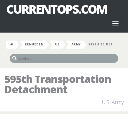
CURRENTOPS.COM
Toggl
naviga
EENHEDEN
US
ARMY
595TH TC DET
595th Transportation
Detachment
U.S. Army