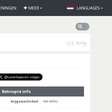
ENINGEN
MEER
LANGUAGES
U.S. Army
Beknopte info
Krijgsmachtdeel
NM ARNG