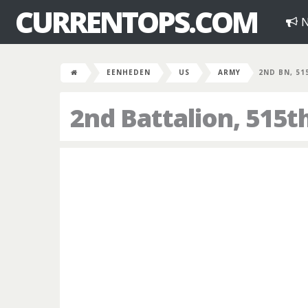
CURRENTOPS.COM
N
EENHEDEN
US
ARMY
2ND BN, 51
2nd Battalion, 515