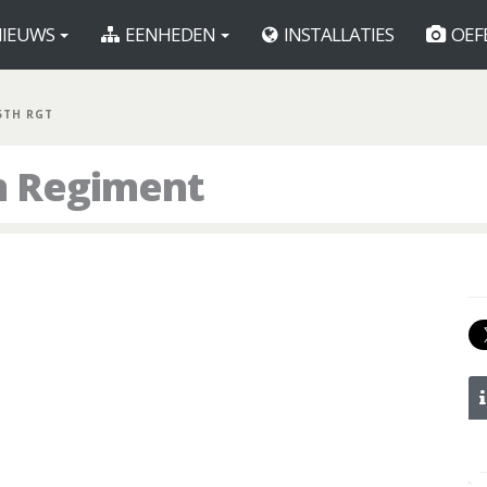
IEUWS
EENHEDEN
INSTALLATIES
OEF
5TH RGT
th Regiment