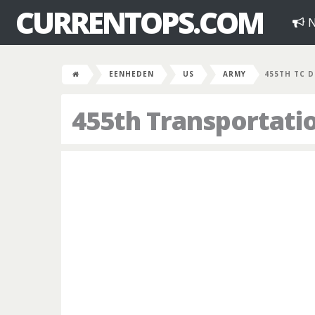
CURRENTOPS.COM
N
EENHEDEN
US
ARMY
455TH TC D
455th Transportat