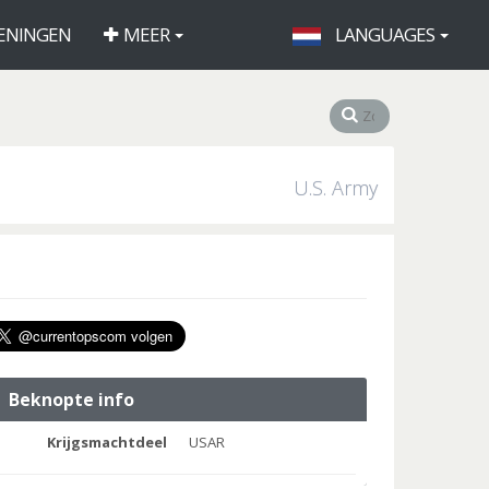
ENINGEN
MEER
LANGUAGES
U.S. Army
Beknopte info
Krijgsmachtdeel
USAR