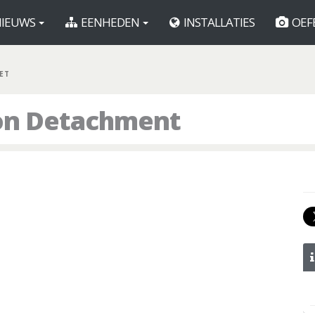
IEUWS
EENHEDEN
INSTALLATIES
OEF
ET
ion Detachment