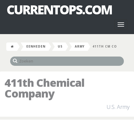
CURRENTOPS.COM
Toggl
naviga
EENHEDEN
US
ARMY
411TH CM CO
411th Chemical
Company
U.S. Army