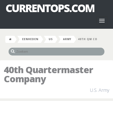
CURRENTOPS.COM
Toggl
naviga
EENHEDEN
US
ARMY
40TH QM CO
40th Quartermaster
Company
U.S. Army