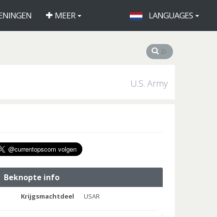
ENINGEN
MEER
LANGUAGES
U.S. Army
Beknopte info
Krijgsmachtdeel
USAR