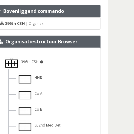
Bovenliggend commando
396th CSH
|
Organiek
Organisatiestructuur Browser
396th CSH
HHD
Co A
Co B
852nd Med Det