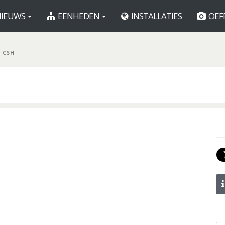
IEUWS
EENHEDEN
INSTALLATIES
OEF
H CSH