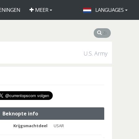
ENINGEN
MEER
LANGUAGES
U.S. Army
Beknopte info
Krijgsmachtdeel
USAR