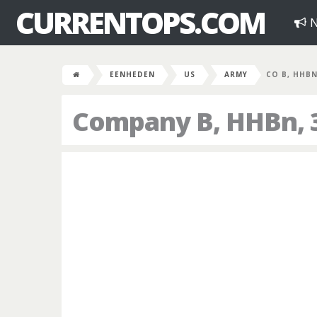
CURRENTOPS.COM
N
EENHEDEN
US
ARMY
CO B, HHBN
Company B, HHBn, 3