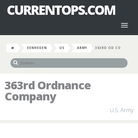
CURRENTOPS.COM
Toggl
naviga
EENHEDEN
US
ARMY
363RD OD CO
363rd Ordnance
Company
U.S. Army