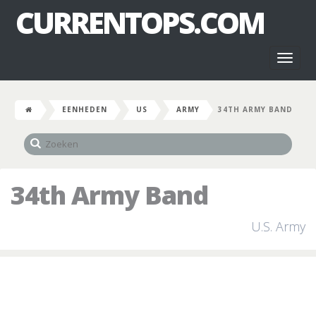
CURRENTOPS.COM
Toggl
naviga
EENHEDEN
US
ARMY
34TH ARMY BAND
34th Army Band
U.S. Army