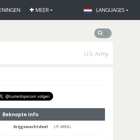
ENINGEN
MEER
LANGUAGES
U.S. Army
Beknopte info
Krijgsmachtdeel
UT ARNG