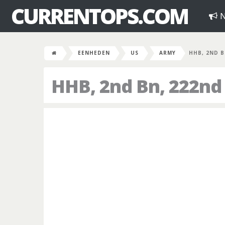
CURRENTOPS.COM
N
EENHEDEN
US
ARMY
HHB, 2ND B
HHB, 2nd Bn, 222nd