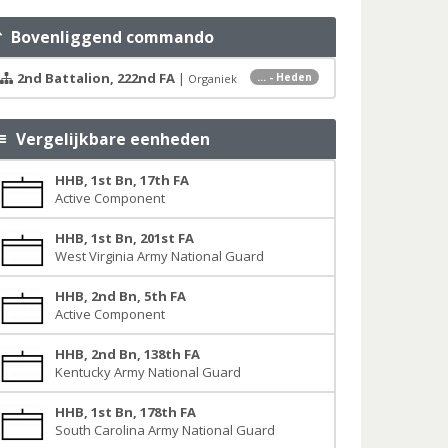
Bovenliggend commando
2nd Battalion, 222nd FA
|
... - Heden
Organiek
Vergelijkbare eenheden
HHB, 1st Bn, 17th FA
Active Component
HHB, 1st Bn, 201st FA
West Virginia Army National Guard
HHB, 2nd Bn, 5th FA
Active Component
HHB, 2nd Bn, 138th FA
Kentucky Army National Guard
HHB, 1st Bn, 178th FA
South Carolina Army National Guard