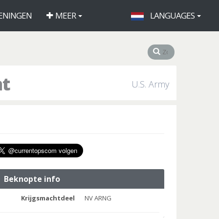
ENINGEN
MEER
LANGUAGES
nt
U.S. Army
Beknopte info
Krijgsmachtdeel
NV ARNG