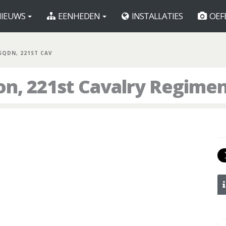
IEUWS
EENHEDEN
INSTALLATIES
OEF
 SQDN, 221ST CAV
on, 221st Cavalry Regime