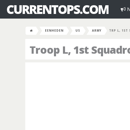
CURRENTOPS.COM
N
EENHEDEN
US
ARMY
TRP L, 1ST
Troop L, 1st Squadr