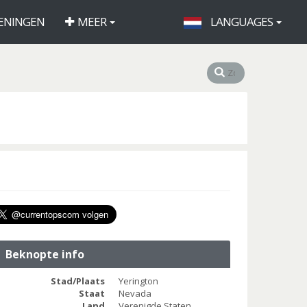
ENINGEN
MEER
LANGUAGES
Beknopte info
Stad/Plaats
Yerington
Staat
Nevada
Land
Verenigde Staten