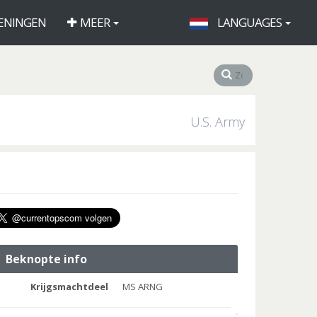
ENINGEN
MEER
LANGUAGES
U.S. Army
Beknopte info
Krijgsmachtdeel
MS ARNG