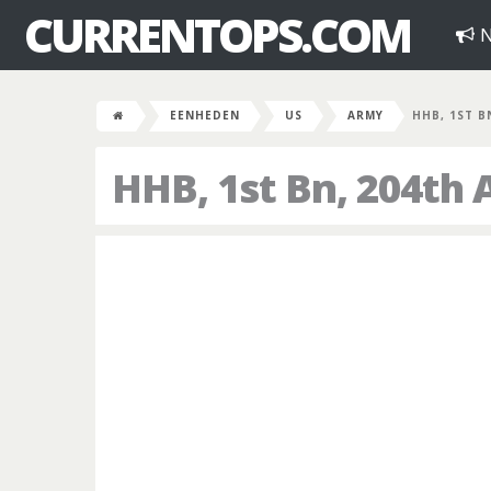
CURRENTOPS.COM
N
EENHEDEN
US
ARMY
HHB, 1ST B
HHB, 1st Bn, 204th