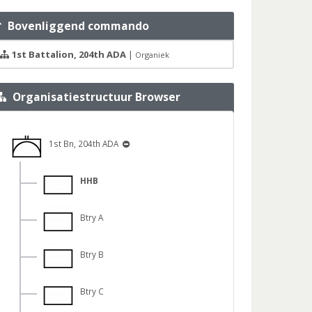
Bovenliggend commando
1st Battalion, 204th ADA
|
Organiek
Organisatiestructuur Browser
1st Bn, 204th ADA
HHB
Btry A
Btry B
Btry C