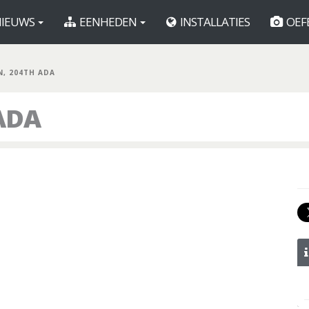
IEUWS
EENHEDEN
INSTALLATIES
OEF
N, 204TH ADA
 ADA