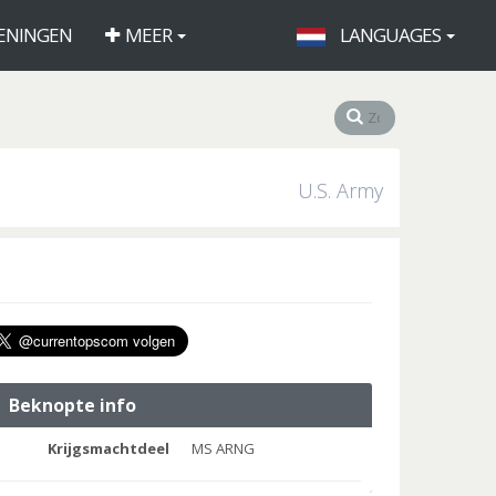
ENINGEN
MEER
LANGUAGES
U.S. Army
Beknopte info
Krijgsmachtdeel
MS ARNG