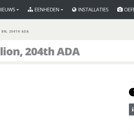
IEUWS
EENHEDEN
INSTALLATIES
OEF
T BN, 204TH ADA
alion, 204th ADA