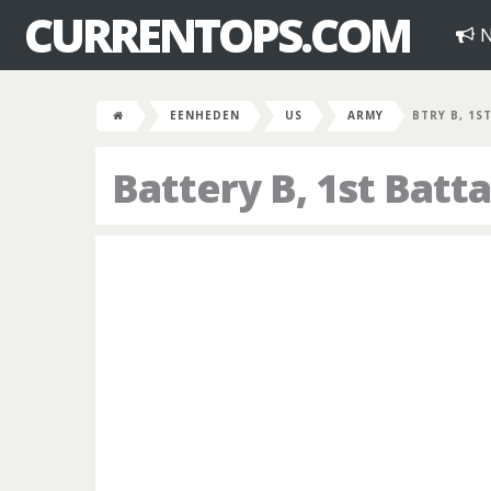
CURRENTOPS.COM
N
EENHEDEN
US
ARMY
BTRY B, 1S
Battery B, 1st Batt