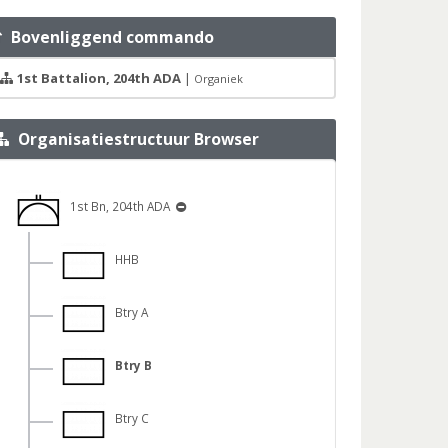
Bovenliggend commando
1st Battalion, 204th ADA
|
Organiek
Organisatiestructuur Browser
1st Bn, 204th ADA
HHB
Btry A
Btry B
Btry C