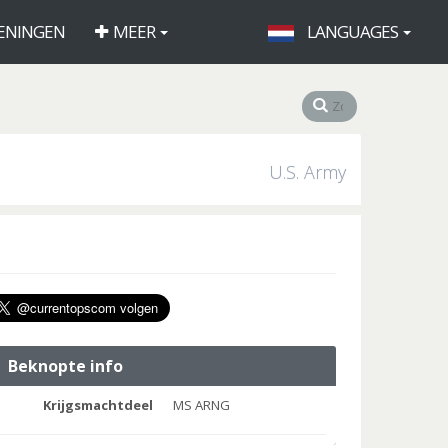
ENINGEN
MEER
LANGUAGES
U.S. Army
Beknopte info
Krijgsmachtdeel
MS ARNG