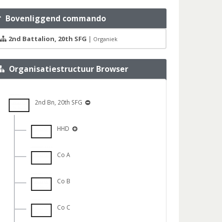
Bovenliggend commando
2nd Battalion, 20th SFG
|
Organiek
Organisatiestructuur Browser
2nd Bn, 20th SFG
HHD
Co A
Co B
Co C