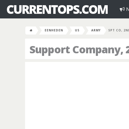
CURRENTOPS.COM
N
EENHEDEN
US
ARMY
SPT CO, 2N
Support Company, 2