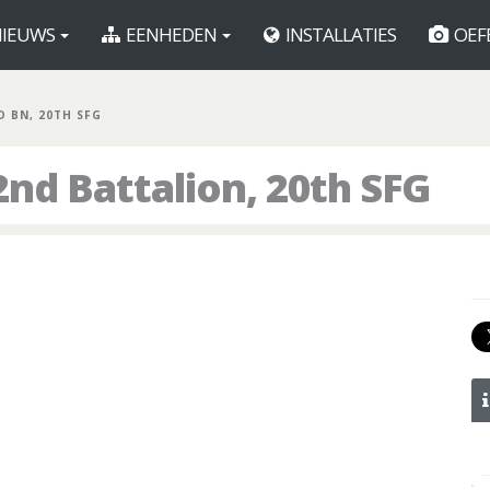
IEUWS
EENHEDEN
INSTALLATIES
OEF
D BN, 20TH SFG
nd Battalion, 20th SFG