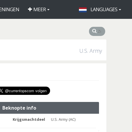
ENINGEN
MEER
LANGUAGES
U.S. Army
Beknopte info
Krijgsmachtdeel
U.S. Army (AC)