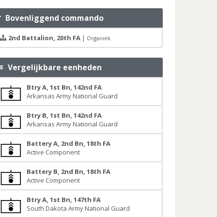
Bovenliggend commando
2nd Battalion, 20th FA
|
Organiek
Vergelijkbare eenheden
Btry A, 1st Bn, 142nd FA
Arkansas Army National Guard
Btry B, 1st Bn, 142nd FA
Arkansas Army National Guard
Battery A, 2nd Bn, 18th FA
Active Component
Battery B, 2nd Bn, 18th FA
Active Component
Btry A, 1st Bn, 147th FA
South Dakota Army National Guard