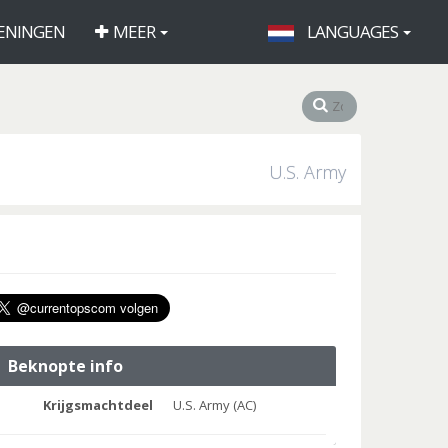
ENINGEN
MEER
LANGUAGES
U.S. Army
Beknopte info
Krijgsmachtdeel
U.S. Army (AC)