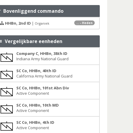
Bovenliggend commando
HHBn, 2nd ID
|
... - Heden
Organiek
Vergelijkbare eenheden
Company C, HHBn, 38th ID
Indiana Army National Guard
SC Co, HHBn, 40th ID
California Army National Guard
SC Co, HHBn, 101st Abn Div
Active Component
SC Co, HHBn, 10th MD
Active Component
SC Co, HHBn, 4th ID
Active Component