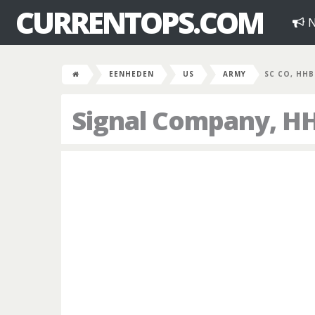
CURRENTOPS.COM
N
EENHEDEN
US
ARMY
SC CO, HHB
Signal Company, HH