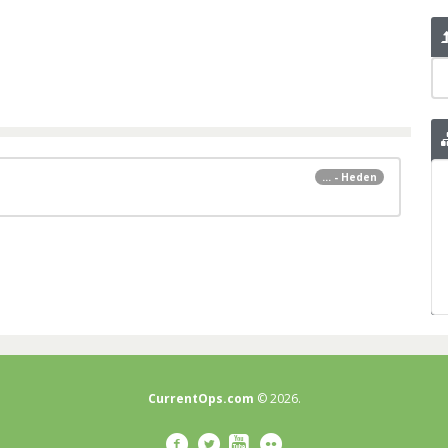
... - Heden
CurrentOps.com
© 2026.