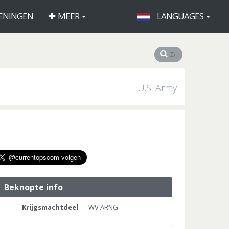
ENINGEN
MEER
LANGUAGES
U.S. Army
Beknopte info
Krijgsmachtdeel
WV ARNG