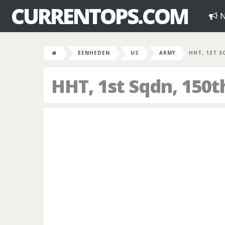
CURRENTOPS.COM
N
EENHEDEN
US
ARMY
HHT, 1ST S
HHT, 1st Sqdn, 150t